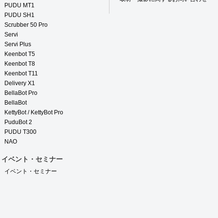
PUDU MT1
PUDU SH1
Scrubber 50 Pro
Servi
Servi Plus
Keenbot T5
Keenbot T8
Keenbot T11
Delivery X1
BellaBot Pro
BellaBot
KettyBot / KettyBot Pro
PuduBot 2
PUDU T300
NAO
イベント・セミナー
イベント・セミナー