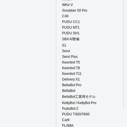
Whiz V
Scrubber 50 Pro
C40
PUDU CC1
PUDU MT1
PUDU SH1
SBX AI警備
S1
Servi
Servi Plus
Keenbot T5
Keenbot T8
Keenbot T11
Delivery X1
BellaBot Pro
BellaBot
BellaBot工業用モデル
KettyBot / KettyBot Pro
PuduBot 2
PUDU T300/T600
Carti
FLAMA