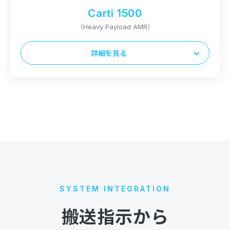
Carti 1500
充電時間
（Heavy Payload AMR）
1.5時間以下
詳細を見る
本体サイズ（L x D x H）
1145 x 815 x 260mm
最大積載量
1500kg
本体重量
220kg
SYSTEM INTEGRATION
稼働時間
搬送指示から
8時間