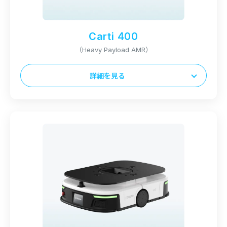
稼働時間
平均9 – 11時間
Carti 400
充電時間
（Heavy Payload AMR）
3時間
詳細を見る
本体サイズ（L x D x H）
775 x 540 x 260mm
最大積載量
400kg
本体重量
90kg
稼働時間