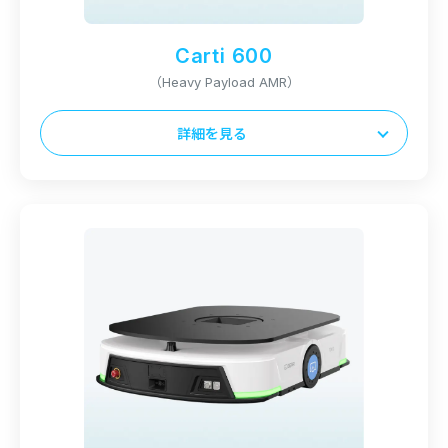
8時間
Carti 600
充電時間
（Heavy Payload AMR）
1.5時間以下
詳細を見る
本体サイズ（L x D x H）
945 x 650 x 260mm
最大積載量
600kg
本体重量
110kg
稼働時間