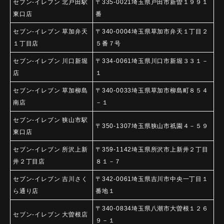
セブン-イレブン 北戸田駅
〒335-0021埼玉県戸田市新曽１９９１
東口店
番
セブン-イレブン 草加弁天
〒340-0004埼玉県草加市弁天１丁目２
１丁目店
５番７号
セブン-イレブン 川口新堀
〒334-0061埼玉県川口市新堀３３１－
店
１
セブン-イレブン 草加柳島
〒340-0033埼玉県草加市柳島町８５４
南店
－１
セブン-イレブン 狭山市駅
〒350-1307埼玉県狭山市祇園４－５９
東口店
セブン-イレブン 所沢上新
〒359-1142埼玉県所沢市上新井２丁目
井２丁目店
８１－７
セブン-イレブン 吉川さく
〒342-0061埼玉県吉川市中央一丁目１
ら通り店
番地１
〒340-0834埼玉県八潮市大曽根１２６
セブン-イレブン 大曽根店
９－１