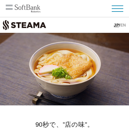
JP
/
EN
90秒で、”店の味”。