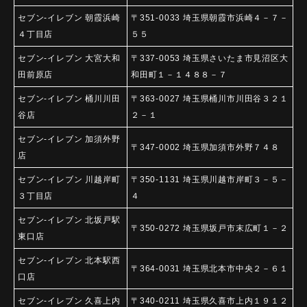
セブン-イレブン 朝霞浜崎
〒351-0033 埼玉県朝霞市浜崎４－７－
４丁目店
５５
セブン-イレブン 大宮大和
〒337-0053 埼玉県さいたま市見沼区大
田前原店
和田町１－１４８８－７
セブン-イレブン 桶川川田
〒363-0027 埼玉県桶川市川田谷３２１
谷店
２－１
セブン-イレブン 加須外野
〒347-0002 埼玉県加須市外野７４８
店
セブン-イレブン 川越岸町
〒350-1131 埼玉県川越市岸町３－５－
３丁目店
４
セブン-イレブン 北坂戸駅
〒350-0272 埼玉県坂戸市末広町１－２
東口店
セブン-イレブン 北本駅西
〒364-0031 埼玉県北本市中央２－６１
口店
セブン-イレブン 久喜上内
〒340-0211 埼玉県久喜市上内１９１２