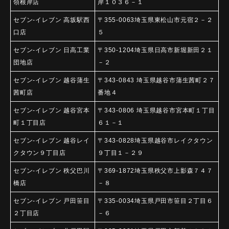
領根岸店
岸１０３６－１
セブン-イレブン 高坂駅西
〒355-0063埼玉県東松山市元宿２－２
口店
５
セブン-イレブン 日高工業
〒350-1204埼玉県日高市新堀新田２１
団地店
－２
セブン-イレブン 越谷蒲生
〒343-0843 埼玉県越谷市蒲生茜町２７
茜町店
番地４
セブン-イレブン 越谷宮本
〒343-0806 埼玉県越谷市宮本町１丁目
町１丁目店
６１－１
セブン-イレブン 越谷レイ
〒343-0828埼玉県越谷市レイクタウン
クタウン９丁目店
９丁目１－２９
セブン-イレブン 秩父巴川
〒369-1872埼玉県秩父市上影森７４７
橋店
－８
セブン-イレブン 戸田笹目
〒335-0034埼玉県戸田市笹目２丁目６
２丁目店
－６