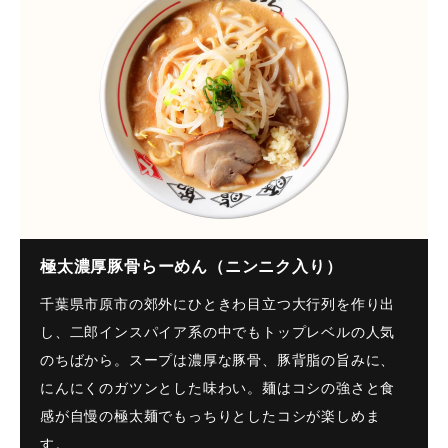
極太濃厚豚骨らーめん（ニンニク入り）
千葉県市原市の郊外にひときわ目立つ大行列を作り出
し、二郎インスパイア系の中でもトップレベルの人気
のちばから。スープは濃厚な豚骨、豚背脂の旨みに、
にんにくのガツンとした味わい。麺はコシの強さと食
感が自慢の極太麺でもっちりとしたコシが楽しめま
す。