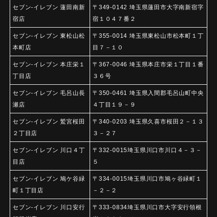
セブン-イレブン 蓮田南新
〒349-0142 埼玉県蓮田市大字南新宿字
宿店
宿１０４７番２
セブン-イレブン 東松山松
〒355-0014 埼玉県東松山市松本町１丁
本町店
目７－１０
セブン-イレブン 本庄栄１
〒367-0046 埼玉県本庄市栄１丁目１番
丁目店
３６号
セブン-イレブン 毛呂山長
〒350-0461 埼玉県入間郡毛呂山町中央
瀬店
４丁目１９－９
セブン-イレブン 鷲宮桜田
〒340-0203 埼玉県久喜市桜田２－１３
２丁目店
３－２７
セブン-イレブン 川口４丁
〒332-0015埼玉県川口市川口４－３－
目店
５
セブン-イレブン 鳩ケ谷緑
〒334-0015埼玉県川口市鳩ヶ谷緑町１
町１丁目店
－２－２
セブン-イレブン 川口安行
〒333-0834埼玉県川口市大字安行領根