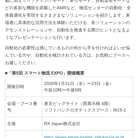
載に加えてリフティングモード、牽引モード、自動追尾モードな
どの多彩な機能を搭載したAMRなど、物流センターの自動化・全
体最適化を実現するさまざまなソリューションを紹介します。来
場者に具体的な活用方法を体験いただける、各ソリューションの
デモンストレーションや、自動化を推進する際のヒントとなるよ
うなプレゼンテーションも行います。
自動化の必要性は感じているものの何から手を付ければよいか悩
んでいる方や、自動化を検討されている方は、お気軽にブースへ
お越しください。
■「第5回 スマート物流 EXPO」開催概要
2026年1月21日（水）〜23日（金）
開催日時
午前10時〜午後5時
会場・ブース番
東京ビッグサイト（西展示棟 4階）
号
ソフトバンクロボティクスブース：W19-2
主催
RX Japan株式会社
https://www.smart-logistic.jp/tokyo/ja-jp.ht