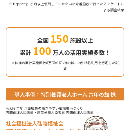
※ Pepperを1ヶ月以上使用していただいた介護施設で行ったアンケートに
よる調査結果
150
全国
施設以上
100
累計
万人の活用実績多数！
※体操の累計実施回数8万回x1回の体操につき15名利用を想定した試
算
導入事例：特別養護老人ホーム 六甲の館 様
令和６年度 介護職員の働きやすい職場環境づくり​
内閣総理大臣表彰・厚生労働大臣表彰 内閣総理大臣表彰
社会福祉法人弘陵福祉会​