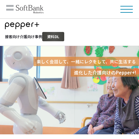
接客向け
介護向け
事例
資料DL
楽しく会話して、一緒にレクをして、共に生活する​
進化した介護向けのPepper+!