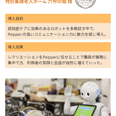
特別養護老人ホーム 六甲の館 様
導入目的
認知症ケアに効果のあるロボットを多数試す中で、
Pepper の高いコミュニケーション力
に魅力を感じ導入。
導入効果
レクリエーションをPepperに任せる
ことで職員が業務に
集中でき、
利用者の笑顔と会話
が自然に増えていった。