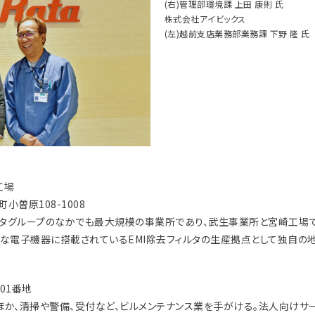
(右)管理部環境課 上田 康則 氏
株式会社アイビックス
(左)越前支店業務部業務課 下野 隆 氏
工場
町小曽原108-1008
タグループのなかでも最大規模の事業所であり、武生事業所と宮崎工場
な電子機器に搭載されているEMI除去フィルタの生産拠点として独自の地
101番地
のほか、清掃や警備、受付など、ビルメンテナンス業を手がける。法人向けサ