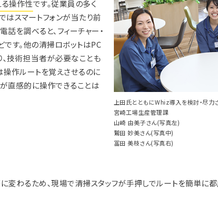
える操作性
です。従業員の多く
ではスマートフォンが当たり前
電話を調べると、フィーチャー・
どです。他の清掃ロボットはPC
り、技術担当者が必要なことも
zは操作ルートを覚えさせるのに
もが直感的に操作できることは
上田氏とともにWhiz導入を検討・尽力
宮崎工場生産管理課
山崎 由美子さん(写真左)
鷲田 妙美さん(写真中)
冨田 美枝さん(写真右)
繁に変わるため、現場で清掃スタッフが手押しでルートを簡単に