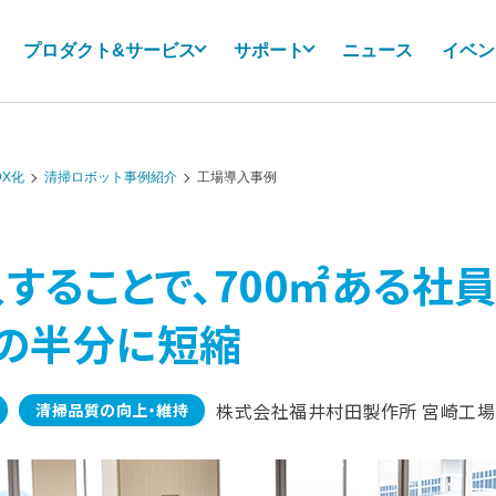
プロダクト&サービス
サポート
ニュース
イベン
X化
清掃ロボット事例紹介
工場導入事例
入することで、700㎡ある社
の半分に短縮
株式会社福井村田製作所 宮崎工場
清掃品質の向上・維持