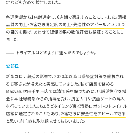
定なども含めて検討しました。
各運営部から1店舗選定し、6店舗で実施することにしました。
清掃
品質の向上・お客さま満足度の向上・先進性のアピールという3つ
の目的
を掲げ、あわせて販促効果の数値評価も検証することにし
ました。
トライアルはどのように進んだのでしょうか。
安部氏
新型コロナ蔓延の影響で、2020年以降は感染症対策を重視され
るお客さまが増えたと実感していました。私が店長を務める
Maxvalu吹田千里丘店では清潔感を保つために、店舗活性化を機
会に本社総務部からの指導を受け、抗菌カゴや抗菌ゲートの導入
を行っていました。ちょうどタイミング良く清掃ロボットのトライアル
店舗に選定されたこともあり、
お客さまに安全性をアピールできる
と思い、前向きに取り組ませてもらいました。