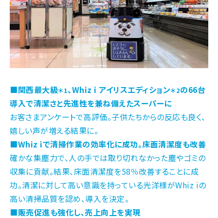
■関西最大級
、Whiz i アイリスエディション
の66台
＊1
＊2
導入で清潔さと先進性を兼ね備えたスーパーに
お客さまアンケートで高評価。子供たちからの反応も良く、
嬉しい声が増える結果に。
■Whiz iで清掃作業の効率化に成功。床面清潔度も改善
確かな集塵力で、人の手では取り切れなかった塵やゴミの
収集に貢献。結果、床面清潔度を58％改善することに成
功。清潔に対して高い意識を持っている光洋様がWhiz iの
高い清掃品質を認め、導入を決定。
■販売促進も強化し、売上向上を実現