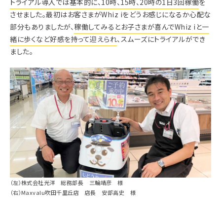
トライアル導入では基本的に、10時、15時、20時の1日3回稼働
を
させました。最初はお客さまがWhiz iをどうお感じになるか心配な
部分もありましたが、
稼働してみるとお子さまが喜んでWhiz iと一
緒に歩くなど好感を持って迎えられ
、スムーズにトライアルができ
ました。
（左）株式会社光洋 総務部長 三輪靖彦 様
（右）Maxvalu吹田千里丘店 店長 安部高史 様