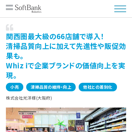
関西圏最大級の66店舗で導入！
清掃品質向上に加えて先進性や販促効
果も。
Whiz iで企業ブランドの価値向上を実
現。
小売
清掃品質の維持・向上
他社との差別化
株式会社光洋様(大阪府)