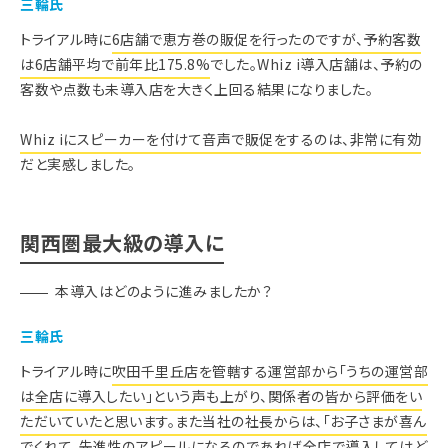
三輪氏
トライアル時に
6店舗で恵方巻の販促を行ったのですが、予約客数
は6店舗平均で前年比175.8%
でした。Whiz i導入店舗は、予約の
客数や点数も未導入店を大きく上回る結果になりました。
Whiz iにスピーカーを付けて音声で販促をするのは、非常に有効
だと実感しました。
関西圏最大級の導入に
本導入はどのように進みましたか？
三輪氏
トライアル時に
吹田千里丘店を管轄する運営部から「うちの運営部
は全店に導入したい」という声も上がり、関係者の皆から評価をい
ただいていたと思います。また当社の社長からは、
「お子さまが喜ん
でくれて、先進性のアピールになるのであれば全店で導入してはど