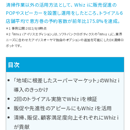
清掃作業以外の活用方法として、 Whiz iに販売促進の
POPやスピーカーを設置し運用をしたところ、トライアル6
店舗平均で恵方巻の予約客数が前年比175.8%を達成。
＊1 事例公開:2022/8/8時点
＊2 「Whiz iアイリスエディション」は、ソフトバンクロボティクスの「Whiz i」に、業界
ニーズに合わせたアイリスオーヤマ独自のオプションの追加を可能にしたDX清掃ロ
ボットです。
目次
「地域に根差したスーパーマーケット」のWhiz i
導入のきっかけ
2回のトライアル実施でWhiz iを検証
販促や先進性のアピールにもWhiz iを活用
清掃、販促、顧客満足度向上それぞれにWhiz i
が貢献