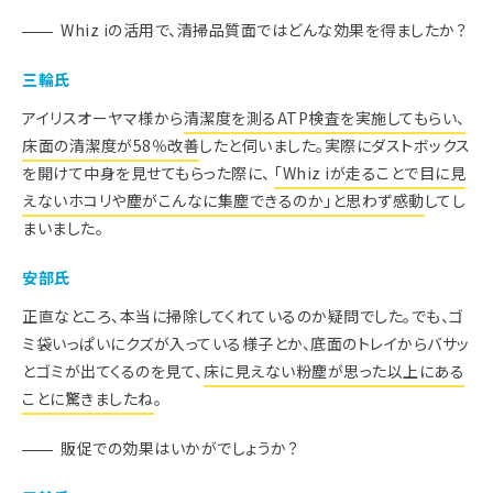
Whiz iの活用で、清掃品質面ではどんな効果を得ましたか？
三輪氏
アイリスオーヤマ様から
清潔度を測るATP検査を実施してもらい、
床面の清潔度が58％改善
したと伺いました。実際にダストボックス
を開けて中身を見せてもらった際に、
「Whiz iが走ることで目に見
えないホコリや塵がこんなに集塵できるのか」と思わず感動
してし
まいました。
安部氏
正直なところ、本当に掃除してくれているのか疑問でした。でも、ゴ
ミ袋いっぱいにクズが入っている様子とか、底面のトレイからバサッ
とゴミが出てくるのを見て、
床に見えない粉塵が思った以上にある
ことに驚きましたね
。
販促での効果はいかがでしょうか？