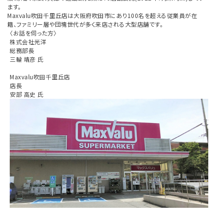
ます。
Maxvalu吹田千里丘店は大阪府吹田市にあり100名を超える従業員が在
籍、ファミリー層や団塊世代が多く来店される大型店舗です。
〈お話を伺った方〉
株式会社光洋
総務部長
三輪 靖彦 氏
Maxvalu吹田千里丘店
店長
安部 高史 氏