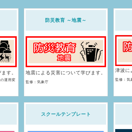
防災教育 ～地震～
津波に
びます。
地震による災害について学びます。
監修：気
報の運用変
監修：気象庁
スクールテンプレート