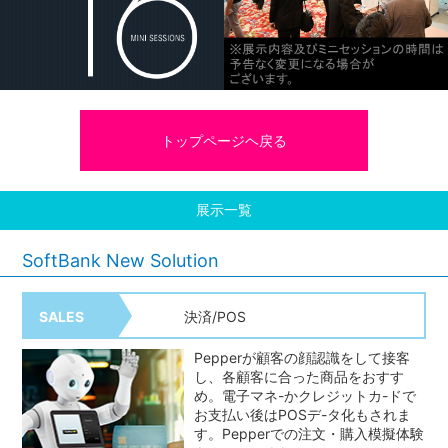
トップページヘ戻る
展示一覧
SoftBank New Solution
決済/POS
SALES
Pepperが顧客の顔認識をして接客
し、各顧客に合った商品をおすす
め。電子マネ-かクレジットカ-ドで
お支払い後はPOSデ-タ化もされま
す。Pepperでの注文・購入模擬体験