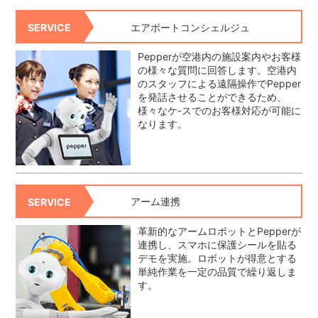
エアポートコンシェルジュ
SERVICE
Pepperが空港内の施設案内やお客様
の様々な質問に回答します。空港内
のスタッフによる遠隔操作でPepper
を発話させることができるため、
様々なケ-スでのお客様対応が可能に
なります。
アーム連携
SERVICE
革新的なアームロボットとPepperが
連携し、スマホに保護シールを貼る
デモを実施。ロボットが得意とする
単純作業を一定の品質で繰り返しま
す。