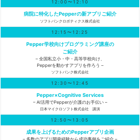
12:00〜12:10
病院に特化したPepperの新アプリご紹介
ソフトバンクロボティクス株式会社
12:15〜12:25
Pepper学校向けプログラミング講座の
ご紹介
– 全国私立小・中・高等学校向け、
Pepperを動かすアプリを作ろう –
ソフトバンク株式会社
12:30〜12:45
Pepper×Cognitive Services
– AI活用でPepperが介護のお手伝い –
日本マイクロソフト株式会社 講演
12:50〜13:05
成果を上げるためのPepperアプリ企画
– 多数のアプリ開発経験から成功事例をご紹介 –