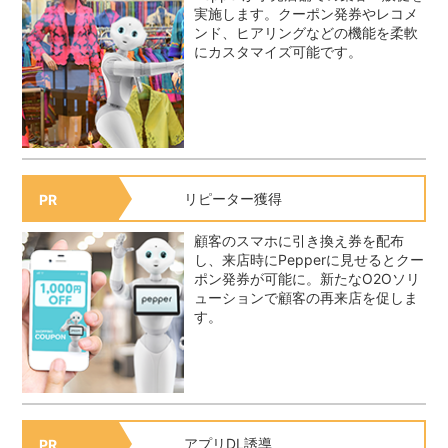
実施します。クーポン発券やレコメ
ンド、ヒアリングなどの機能を柔軟
にカスタマイズ可能です。
リピーター獲得
PR
顧客のスマホに引き換え券を配布
し、来店時にPepperに見せるとクー
ポン発券が可能に。新たなO2Oソリ
ューションで顧客の再来店を促しま
す。
アプリDL誘導
PR