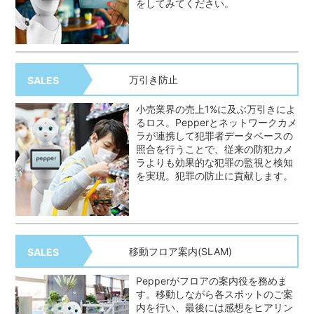
をしてみてください。
万引き防止
SALES
小売業界の売上1%に及ぶ万引きによ
るロス。Pepperとネットワークカメ
ラが連携して犯罪者データベースの
照合を行うことで、従来の防犯カメ
ラよりも効果的な犯罪の監視と検知
を実現。犯罪の防止に貢献します。
移動フロア案内(SLAM)
SALES
Pepperがフロアの案内役を務めま
す。移動しながら各スポットのご案
内を行い、最後には感想をヒアリン