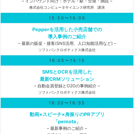
– インバウンド向け：ホテル・駅・空港・病院 –
株式会社コンピュータサイエンス研究所 講演
15:50〜16:00
Pepperを活用した小売店舗での
導入事例のご紹介
– 最新の販促・接客(SNS活用、人口知能活用など) –
ソフトバンクロボティクス株式会社
16:05〜16:15
SMSとOCRを活用した
最新CRMソリューション
– 自動会員登録とO2Oの事例紹介 –
ソフトバンクロボティクス株式会社
16:20〜16:35
動画×スピーチ×身振りのPRアプリ
「pemota」
– 最新事例のご紹介 –