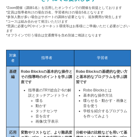
*Zoom開催（講師1名）を活用したオンラインでの開催を前提としております
*定員は指導者向けの場合15名、学習者向けの場合5名となります
*参加人数が多い場合はサポートの講師が必要となり、追加費用が発生します
*コースは組み合わせて発注いただけます
*受講に必要なPCやインターネット環境等はお客様にご準備いただく必要がござい
ます
*オフラインで行う場合は交通費等を含め別途ご相談となります
対象
指導者
学習者
者
基礎
Robo Blocksの基本的な操作と
Robo Blocksの基礎的な使い方
編
その指導時のポイントを学ぶ講
と基本的なプログラムを学ぶ講
座です
習です
指導書のTRY総合2~6の解
Robo Blocksとは
説とタッチアンドトライ
基本的な操作方法
喋る
喋らせる・動かす・画像と
動かす
音を使う
タッチセンサ
学校を紹介するプログラム
音を出す
を作ってみよう
画像/文字表示
応用
変数やリストなど、より難易度
分岐や値の比較などを用いて基