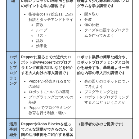
編
の高いブロックの利用法と指導
礎編より少し難易度の高いプロ
のポイントを学ぶ講習です
グラムを学ぶ講習です
指導書のTRY総合11~15の
聞き取り
解説とタッチアンドトライ
分岐
変数
値の比較
ループ
クイズを出題するプログラ
リスト
ムを作ってみよう
乱数
効率化
ロボ
Pepperに至るまでの近代のロ
ロボット業界の簡単な紹介や、
ット
ボット史やPepperでのプログ
ロボットプログラミングとは何
とプ
ラミング教育の狙いなどを紹介
かを紹介する、基礎編より一般
ログ
する大人向けの導入講習です
的な内容の導入用の講習です
ラミ
Pepperが発売されるまで
身の回りのロボットについ
ング
の経緯
て考えよう
ロボットについての基礎
プログラミングとは
プログラミングについての
ロボットをプログラミング
基礎
するとはどういうことか
Pepperでプログラミング
教育を行う利点・狙い
活用
PepperやRobo Blocksを使っ
（指導者のみのご提供です）
事例
てどんな活動ができるのか、全
紹介
国の活用事例をご紹介する講習