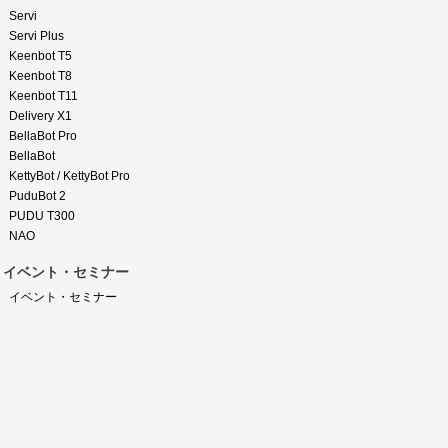
Servi
Servi Plus
Keenbot T5
Keenbot T8
Keenbot T11
Delivery X1
BellaBot Pro
BellaBot
KettyBot / KettyBot Pro
PuduBot 2
PUDU T300
NAO
イベント・セミナー
イベント・セミナー