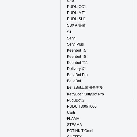
C40
PUDU CC1
PUDU MT1
PUDU SH1
SBX AI警備
S1
Servi
Servi Plus
Keenbot T5
Keenbot T8
Keenbot T11
Delivery X1
BellaBot Pro
BellaBot
BellaBot工業用モデル
KettyBot / KettyBot Pro
PuduBot 2
PUDU T300/T600
Carti
FLAMA
STEAMA
BOTINKIT Omni
CHEFFY