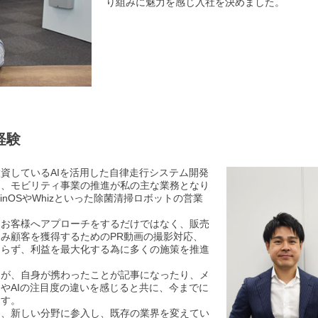
り組みに魅力を感じ入社を決めました。
経験
資しているAIを活用した自律走行システム開発
を利用した、モビリティ事業の推進が私の主な業務となり
 BrainOSやWhizといった除菌清掃ロボットの営業
にお客様へアプローチをするだけではなく、販売
み顧客を獲得するためのPR動画の撮影対応、
まらず、利益を最大化する為に多くの施策を推進
たが、自身が携わったことが記事になったり、メ
やAIの注目度の違いを感じると共に、今までに
ます。
は、新しい分野に参入し、既存の業界を変えてい