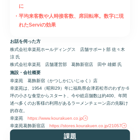
に
平均来客数や人時接客数、席回転率。数字に現
れたServiの効果
お話を伺った方
株式会社幸楽苑ホールディングス 店舗サポート部 佐々木
涼 氏
株式会社幸楽苑 店舗運営部 葛飾新宿店 田中 雄郷 氏
施設・会社概要
幸楽苑 葛飾新宿（かつしかにいじゅく）店
幸楽苑は、1954（昭和29）年に福島県会津若松市のわずか６
坪の小さな食堂からスタート、今や総店舗数は約400、年間
述べ多くのお客様の利用があるラーメンチェーン店の先駆け
的存在。
幸楽苑
https://www.kourakuen.co.jp
幸楽苑葛飾新宿店
https://stores.kourakuen.co.jp/21057
課題