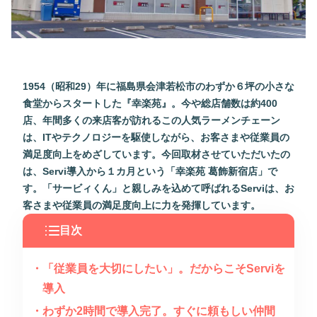
1954（昭和29）年に福島県会津若松市のわずか６坪の小さな
食堂からスタートした『幸楽苑』。今や総店舗数は約400
店、年間多くの来店客が訪れるこの人気ラーメンチェーン
は、ITやテクノロジーを駆使しながら、お客さまや従業員の
満足度向上をめざしています。今回取材させていただいたの
は、Servi導入から１カ月という「幸楽苑 葛飾新宿店」で
す。「サービィくん」と親しみを込めて呼ばれるServiは、お
客さまや従業員の満足度向上に力を発揮しています。
目次
「従業員を大切にしたい」。だからこそServiを
導入
わずか2時間で導入完了。すぐに頼もしい仲間